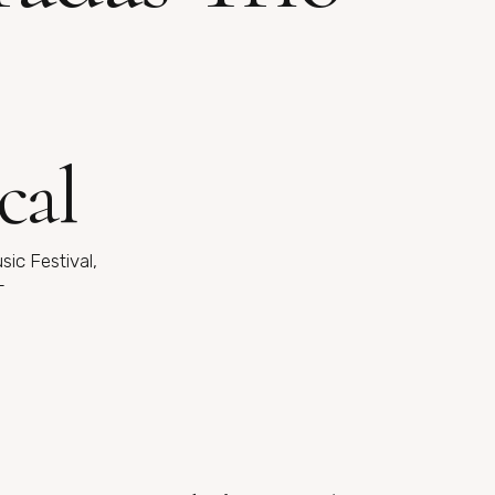
cal
ic Festival,
T