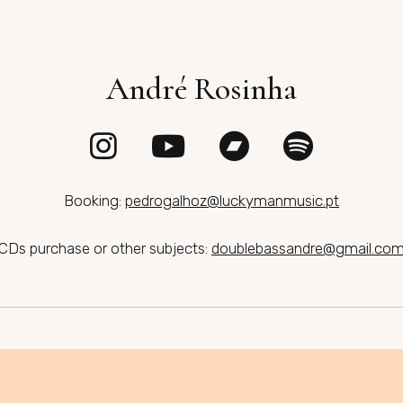
André Rosinha
Booking:
pedrogalhoz@luckymanmusic.pt
CDs purchase or other subjects:
doublebassandre@gmail.co