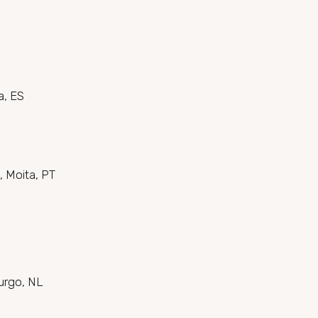
a, ES
, Moita, PT
burgo, NL